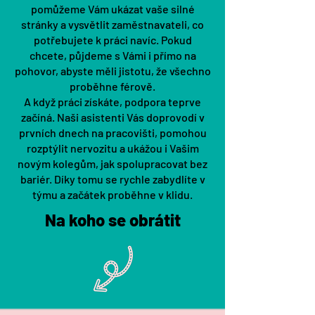
pomůžeme Vám ukázat vaše silné
stránky a vysvětlit zaměstnavateli, co
potřebujete k práci navíc. Pokud
chcete, půjdeme s Vámi i přímo na
pohovor, abyste měli jistotu, že všechno
proběhne férově.
A když práci získáte, podpora teprve
začíná. Naši asistenti Vás doprovodí v
prvních dnech na pracovišti, pomohou
rozptýlit nervozitu a ukážou i Vašim
novým kolegům, jak spolupracovat bez
bariér. Díky tomu se rychle zabydlíte v
týmu a začátek proběhne v klidu.
Na koho se obrátit