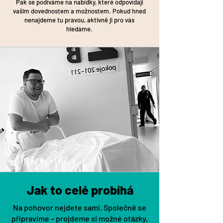
Pak se podíváme na nabídky, které odpovídají
vašim dovednostem a možnostem. Pokud hned
nenajdeme tu pravou, aktivně ji pro vás
hledáme.
Jak to celé probíhá
Na pohovor nejdete sami. Společně se
připravíme – projdeme si možné otázky,