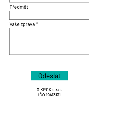
Předmět
Vaše zpráva
Odeslat
O KROK s.r.o.
IČO
19413131
Dělnická 235, 272 01 Kladno
Děkujeme za podporu